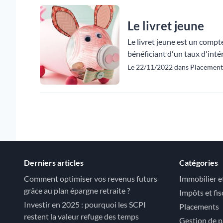
Le livret jeune
Le livret jeune est un compt
bénéficiant d'un taux d'intérêt
Le 22/11/2022 dans Placement
Derniers articles
Catégories
Comment optimiser vos revenus futurs
Immobilier e
grâce au plan épargne retraite ?
Impôts et fis
Investir en 2025 : pourquoi les SCPI
Placements
restent la valeur refuge des temps
Gestion de p