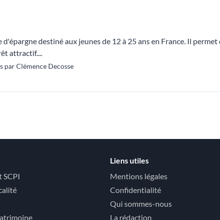
e d'épargne destiné aux jeunes de 12 à 25 ans en France. Il permet
 attractif....
s par Clémence Decosse
Liens utiles
t SCPI
Mentions légales
calité
Confidentialité
Qui sommes-nous
atrimoine
La rédaction