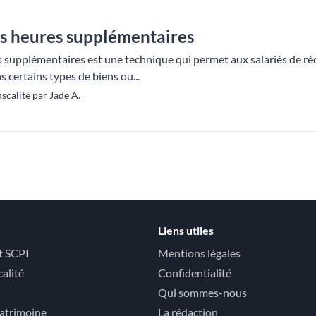
es heures supplémentaires
s supplémentaires est une technique qui permet aux salariés de réd
certains types de biens ou...
scalité par Jade A.
Liens utiles
t SCPI
Mentions légales
calité
Confidentialité
Qui sommes-nous
atrimoine
La rédaction