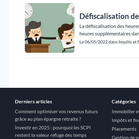
Défiscalisation d
La défiscalisation des heure
heures supplémentaires dans 
Le 06/05/2022 dans Impôts et fi
Derniers articles
Catégories
Comment optimiser vos revenus futurs
Immobilier e
grâce au plan épargne retraite ?
Impôts et fis
Investir en 2025 : pourquoi les SCPI
Placements
restent la valeur refuge des temps
Gestion de p