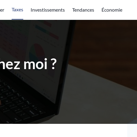
Taxes
er
Investissements
Tendances
Économie
chez moi ?