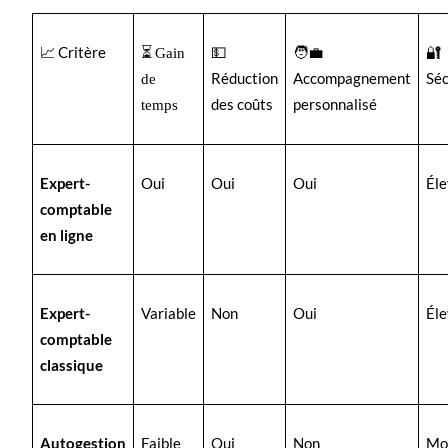
📈 Critère
⏳
💵
🧑‍💼
🔐
Gain
Réduction
Accompagnement
Séc
de
des coûts
personnalisé
temps
Expert-
Oui
Oui
Oui
Él
comptable
en ligne
Expert-
Variable
Non
Oui
Él
comptable
classique
Autogestion
Faible
Oui
Non
Mo