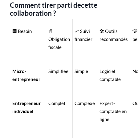
Comment tirer parti decette
collaboration ?
🏢 Besoin
📄
📈 Suivi
🛠️ Outils
💡
Obligation
financier
recommandés
pe
fiscale
Micro-
Simplifiée
Simple
Logiciel
No
entrepreneur
comptable
Entrepreneur
Complet
Complexe
Expert-
Ou
individuel
comptable en
ligne