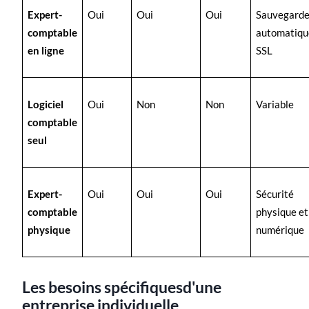
Expert-
Oui
Oui
Oui
Sauvegarde
comptable
automatiqu
en ligne
SSL
Logiciel
Oui
Non
Non
Variable
comptable
seul
Expert-
Oui
Oui
Oui
Sécurité
comptable
physique et
physique
numérique
Les besoins spécifiquesd'une
entreprise individuelle