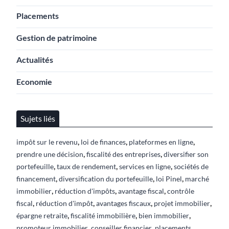
Placements
Gestion de patrimoine
Actualités
Economie
Sujets liés
,
,
,
impôt sur le revenu
loi de finances
plateformes en ligne
,
,
prendre une décision
fiscalité des entreprises
diversifier son
,
,
,
portefeuille
taux de rendement
services en ligne
sociétés de
,
,
,
financement
diversification du portefeuille
loi Pinel
marché
,
,
,
immobilier
réduction d'impôts
avantage fiscal
contrôle
,
,
,
,
fiscal
réduction d'impôt
avantages fiscaux
projet immobilier
,
,
,
épargne retraite
fiscalité immobilière
bien immobilier
,
,
promoteur immobilier
conseiller financier
placements